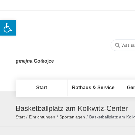
Open toolbar
gmejna
Gołkojce
Start
Rathaus & Service
Ge
Basketballplatz am Kolkwitz-Center
Start
/
Einrichtungen
/
Sportanlagen
/
Basketballplatz am Kolk