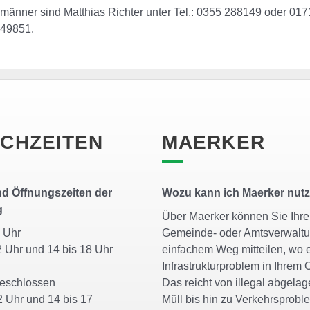
männer sind Matthias Richter unter Tel.: 0355 288149 oder 0171
49851.
CHZEITEN
MAERKER
d Öffnungszeiten der
Wozu kann ich Maerker nut
g
Über Maerker können Sie Ihrer
11 Uhr
Gemeinde- oder Amtsverwaltu
2 Uhr und 14 bis 18 Uhr
einfachem Weg mitteilen, wo 
Infrastrukturproblem in Ihrem O
geschlossen
Das reicht von illegal abgela
2 Uhr und 14 bis 17
Müll bis hin zu Verkehrsprob