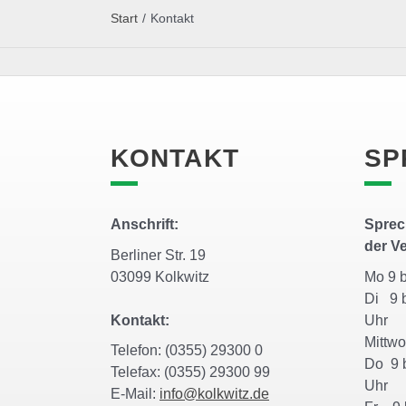
Start
/
Kontakt
KONTAKT
SP
Anschrift:
Sprec
der V
Berliner Str. 19
03099 Kolkwitz
Mo 9 
Di 9 b
Kontakt:
Uh
Mittw
Telefon: (0355) 29300 0
Do 9 b
Telefax: (0355) 29300 99
Uh
E-Mail:
info@kolkwitz.de