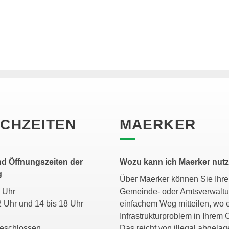
CHZEITEN
MAERKER
d Öffnungszeiten der
Wozu kann ich Maerker nut
g
Über Maerker können Sie Ihrer
11 Uhr
Gemeinde- oder Amtsverwaltu
2 Uhr und 14 bis 18 Uhr
einfachem Weg mitteilen, wo 
Infrastrukturproblem in Ihrem O
geschlossen
Das reicht von illegal abgela