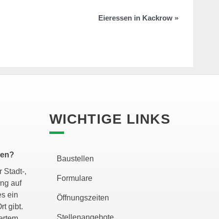
Eieressen in Kackrow
»
WICHTIGE LINKS
zen?
Baustellen
 Stadt-,
Formulare
ng auf
es ein
Öffnungszeiten
rt gibt.
Stellenangebote
gertem