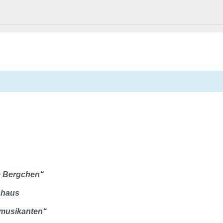
um Bergchen“
shaus
smusikanten“