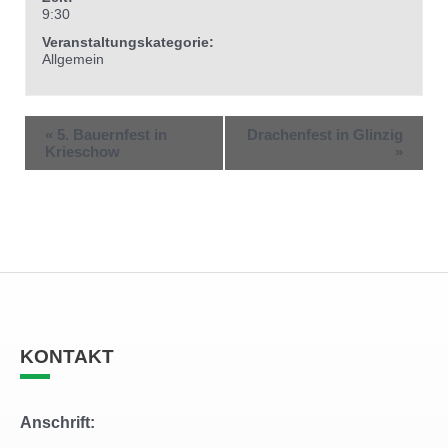
9:30
Veranstaltungskategorie:
Allgemein
«
5. Bauernfest in
Drachenfest in Glinzig
Krieschow
»
KONTAKT
Anschrift: