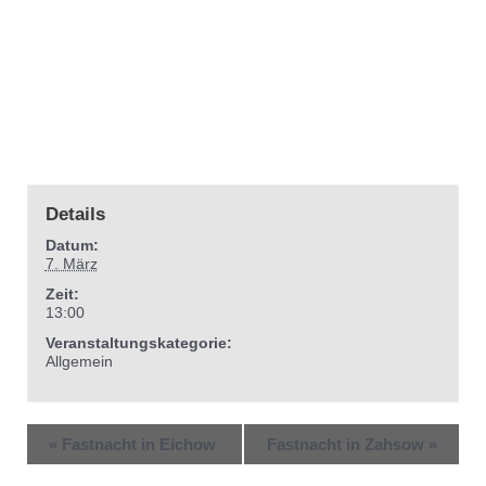
Details
Datum:
7. März
Zeit:
13:00
Veranstaltungskategorie:
Allgemein
«
Fastnacht in Eichow
Fastnacht in Zahsow
»