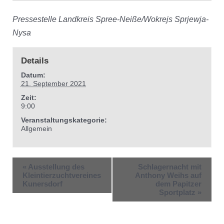
Pressestelle Landkreis Spree-Neiße/Wokrejs Sprjewja-
Nysa
Details
Datum:
21. September 2021
Zeit:
9:00
Veranstaltungskategorie:
Allgemein
«
Ausstellung des
Schlagernacht mit
Kleintierzuchtvereines
Anthony Weihs auf
Kunersdorf
dem Papitzer
Sportplatz
»