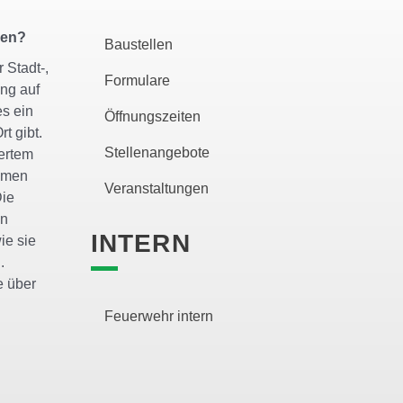
zen?
Baustellen
 Stadt-,
Formulare
ng auf
es ein
Öffnungszeiten
rt gibt.
Stellenangebote
gertem
lemen
Veranstaltungen
Die
en
INTERN
ie sie
.
e über
Feuerwehr intern