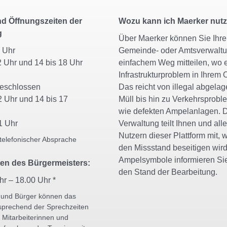
d Öffnungszeiten der
Wozu kann ich Maerker nut
g
Über Maerker können Sie Ihrer
11 Uhr
Gemeinde- oder Amtsverwaltu
2 Uhr und 14 bis 18 Uhr
einfachem Weg mitteilen, wo 
Infrastrukturproblem in Ihrem O
geschlossen
Das reicht von illegal abgela
2 Uhr und 14 bis 17
Müll bis hin zu Verkehrsprob
wie defekten Ampelanlagen. 
1 Uhr
Verwaltung teilt Ihnen und all
Nutzern dieser Plattform mit, w
telefonischer Absprache
den Missstand beseitigen wird
Ampelsymbole informieren Si
en des Bürgermeisters:
den Stand der Bearbeitung.
hr – 18.00 Uhr *
 und Bürger können das
sprechend der Sprechzeiten
 Mitarbeiterinnen und