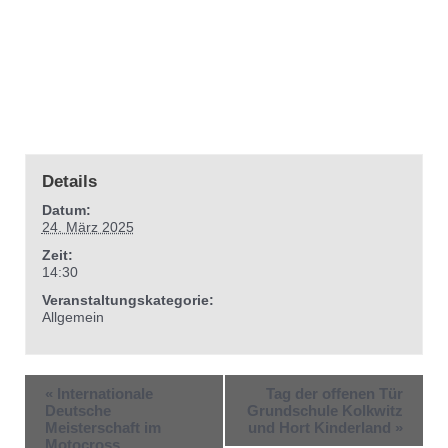
Details
Datum:
24. März 2025
Zeit:
14:30
Veranstaltungskategorie:
Allgemein
«
Internationale
Tag der offenen Tür
Deutsche
Grundschule Kolkwitz
Meisterschaft im
und Hort Kinderland
»
Motocross