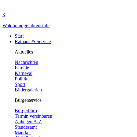
3
Waldbrandgefahrenstufe
Start
Rathaus & Service
Aktuelles
Nachrichten
Familie
Karneval
Politik
Sport
Bildergalerien
Bürgerservice
Bürgerbüro
Termin vereinbaren
Anliegen A-Z
Standesamt
Maerker