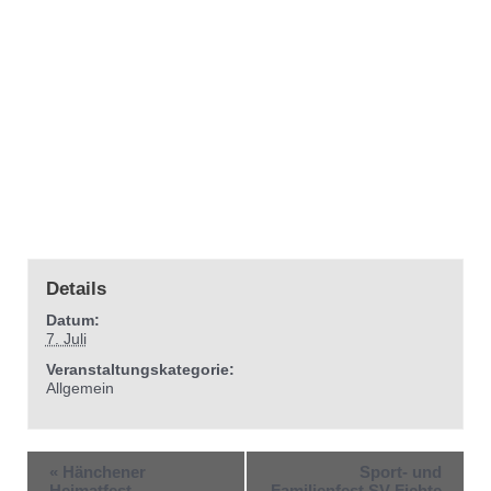
Details
Datum:
7. Juli
Veranstaltungskategorie:
Allgemein
«
Hänchener
Sport- und
Heimatfest
Familienfest SV Fichte