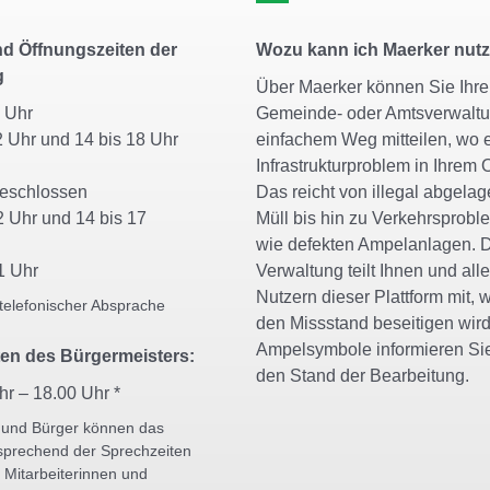
d Öffnungszeiten der
Wozu kann ich Maerker nut
g
Über Maerker können Sie Ihrer
11 Uhr
Gemeinde- oder Amtsverwaltu
2 Uhr und 14 bis 18 Uhr
einfachem Weg mitteilen, wo 
Infrastrukturproblem in Ihrem O
geschlossen
Das reicht von illegal abgela
2 Uhr und 14 bis 17
Müll bis hin zu Verkehrsprob
wie defekten Ampelanlagen. 
1 Uhr
Verwaltung teilt Ihnen und all
Nutzern dieser Plattform mit, w
telefonischer Absprache
den Missstand beseitigen wird
Ampelsymbole informieren Si
en des Bürgermeisters:
den Stand der Bearbeitung.
hr – 18.00 Uhr *
 und Bürger können das
sprechend der Sprechzeiten
 Mitarbeiterinnen und