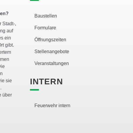
zen?
Baustellen
 Stadt-,
Formulare
ng auf
es ein
Öffnungszeiten
rt gibt.
Stellenangebote
gertem
lemen
Veranstaltungen
Die
en
INTERN
ie sie
.
e über
Feuerwehr intern