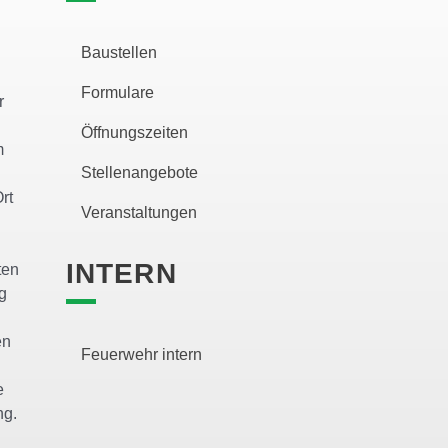
Baustellen
Formulare
r
Öffnungszeiten
m
Stellenangebote
rt
Veranstaltungen
INTERN
ten
g
en
Feuerwehr intern
e
ng.