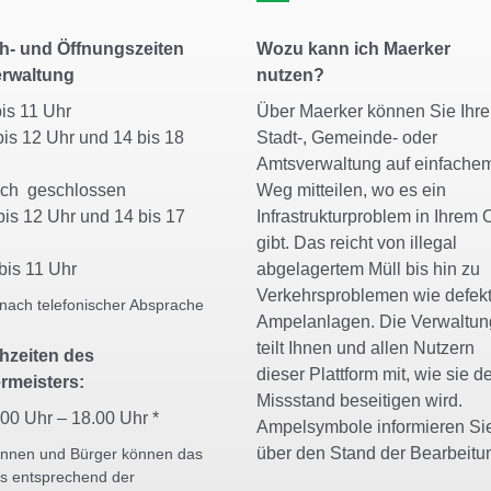
h- und Öffnungszeiten
Wozu kann ich Maerker
erwaltung
nutzen?
bis 11 Uhr
Über Maerker können Sie Ihre
is 12 Uhr und 14 bis 18
Stadt-, Gemeinde- oder
r
Amtsverwaltung auf einfache
och geschlossen
Weg mitteilen, wo es ein
is 12 Uhr und 14 bis 17
Infrastrukturproblem in Ihrem O
r
gibt. Das reicht von illegal
bis 11 Uhr
abgelagertem Müll bis hin zu
Verkehrsproblemen wie defek
 nach telefonischer Absprache
Ampelanlagen. Die Verwaltun
teilt Ihnen und allen Nutzern
hzeiten des
dieser Plattform mit, wie sie d
rmeisters:
Missstand beseitigen wird.
.00 Uhr – 18.00 Uhr *
Ampelsymbole informieren Si
über den Stand der Bearbeitu
innen und Bürger können das
s entsprechend der