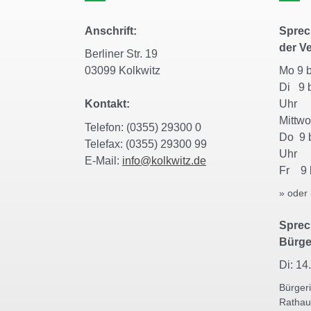
Anschrift:
Sprec
der V
Berliner Str. 19
03099 Kolkwitz
Mo 9 
Di 9 b
Kontakt:
Uh
Mittw
Telefon: (0355) 29300 0
Do 9 b
Telefax: (0355) 29300 99
Uh
E-Mail:
info@kolkwitz.de
Fr 9 
» oder
Sprec
Bürge
Di: 14
Bürger
Rathau