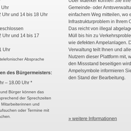
Über Maerker können Sie Ihrer
11 Uhr
Gemeinde- oder Amtsverwaltu
2 Uhr und 14 bis 18 Uhr
einfachem Weg mitteilen, wo 
Infrastrukturproblem in Ihrem O
geschlossen
Das reicht von illegal abgela
2 Uhr und 14 bis 17
Müll bis hin zu Verkehrsprob
wie defekten Ampelanlagen. 
1 Uhr
Verwaltung teilt Ihnen und all
Nutzern dieser Plattform mit, w
telefonischer Absprache
den Missstand beseitigen wird
Ampelsymbole informieren Si
en des Bürgermeisters:
den Stand der Bearbeitung.
hr – 18.00 Uhr *
 und Bürger können das
sprechend der Sprechzeiten
 Mitarbeiterinnen und
aufsuchen oder Termine mit
achen.
» weitere Informationen