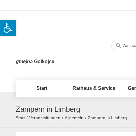
Open toolbar
gmejna
Gołkojce
Start
Rathaus & Service
Ge
Zampern in Limberg
Start
/
Veranstaltungen
/
Allgemein
/
Zampern in Limberg