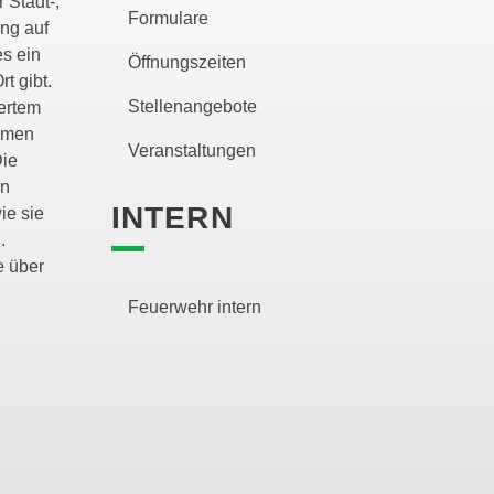
 Stadt-,
Formulare
ng auf
es ein
Öffnungszeiten
rt gibt.
Stellenangebote
gertem
lemen
Veranstaltungen
Die
en
INTERN
ie sie
.
e über
Feuerwehr intern