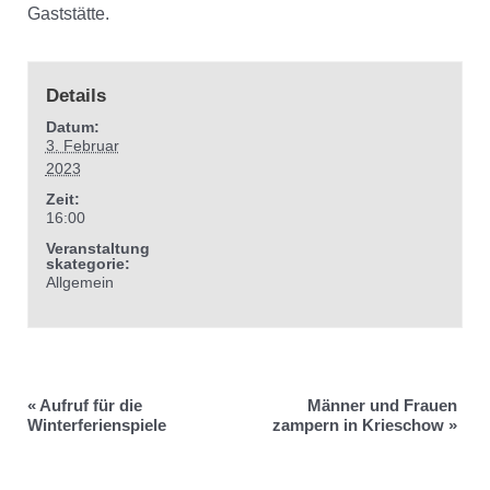
Gaststätte.
Details
Datum:
3. Februar
2023
Zeit:
16:00
Veranstaltung
skategorie:
Allgemein
«
Aufruf für die
Männer und Frauen
Winterferienspiele
zampern in Krieschow
»