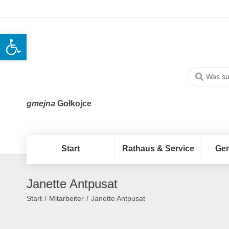
Open toolbar
gmejna
Gołkojce
Start
Rathaus & Service
Ge
Janette Antpusat
Start
/
Mitarbeiter
/
Janette Antpusat