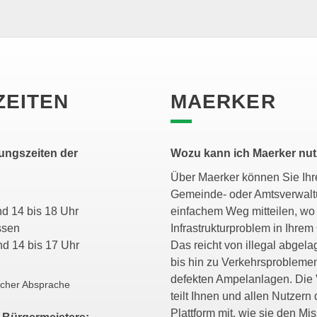
ZEITEN
MAERKER
ungszeiten der
Wozu kann ich Maerker nu
Über Maerker können Sie Ihre
Gemeinde- oder Amtsverwalt
 und 14 bis 18 Uhr
einfachem Weg mitteilen, wo 
ossen
Infrastrukturproblem in Ihrem 
 und 14 bis 17 Uhr
Das reicht von illegal abgela
bis hin zu Verkehrsprobleme
defekten Ampelanlagen. Die
scher Absprache
teilt Ihnen und allen Nutzern 
Plattform mit, wie sie den Mi