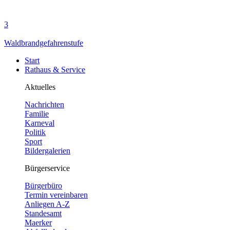
3
Waldbrandgefahrenstufe
Start
Rathaus & Service
Aktuelles
Nachrichten
Familie
Karneval
Politik
Sport
Bildergalerien
Bürgerservice
Bürgerbüro
Termin vereinbaren
Anliegen A-Z
Standesamt
Maerker