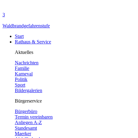
3
Waldbrandgefahrenstufe
Start
Rathaus & Service
Aktuelles
Nachrichten
Familie
Karneval
Politik
Sport
Bildergalerien
Bürgerservice
Bürgerbüro
Termin vereinbaren
Anliegen A-Z
Standesamt
Maerker