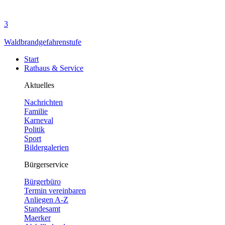
3
Waldbrandgefahrenstufe
Start
Rathaus & Service
Aktuelles
Nachrichten
Familie
Karneval
Politik
Sport
Bildergalerien
Bürgerservice
Bürgerbüro
Termin vereinbaren
Anliegen A-Z
Standesamt
Maerker