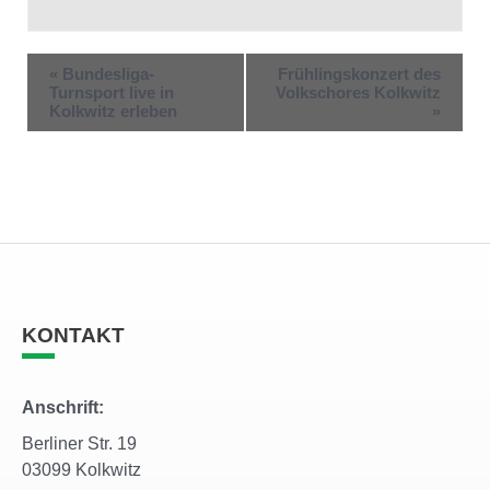
«
Bundesliga-
Frühlingskonzert des
Turnsport live in
Volkschores Kolkwitz
Kolkwitz erleben
»
KONTAKT
Anschrift:
Berliner Str. 19
03099 Kolkwitz