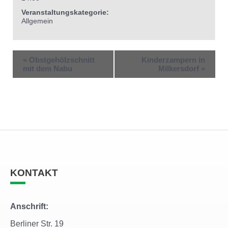
Veranstaltungskategorie:
Allgemein
«
Obstgehölzschnitt
Kinderzampern in
mit dem Nabu
Milkersdorf
»
KONTAKT
Anschrift:
Berliner Str. 19