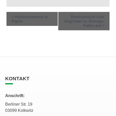
«
Hubertusmesse in
Revierpolizist Axel
Papitz
Voigt klärt zu Betrugs-
Fallen auf
»
KONTAKT
Anschrift:
Berliner Str. 19
03099 Kolkwitz