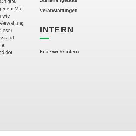
Stellenangebote
Ort gibt.
gertem Müll
Veranstaltungen
n wie
 Verwaltung
INTERN
dieser
ssstand
le
Feuerwehr intern
nd der