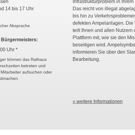
ossen
Infrastrukturproblem in Ihrem 
 und 14 bis 17 Uhr
Das reicht von illegal abgela
bis hin zu Verkehrsprobleme
defekten Ampelanlagen. Die
scher Absprache
teilt Ihnen und allen Nutzern 
Plattform mit, wie sie den Mi
 Bürgermeisters:
beseitigen wird. Ampelsymbo
.00 Uhr *
informieren Sie über den Sta
Bearbeitung.
rger können das Rathaus
rechzeiten betreten und
 Mitarbeiter aufsuchen oder
estmachen.
» weitere Informationen