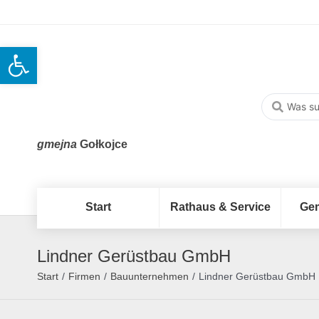
Open toolbar
gmejna
Gołkojce
Start
Rathaus & Service
Ge
Lindner Gerüstbau GmbH
Start
/
Firmen
/
Bauunternehmen
/
Lindner Gerüstbau GmbH