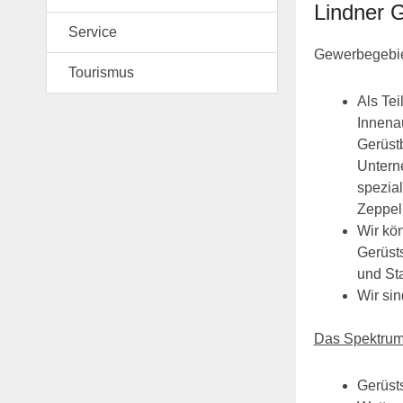
Lindner 
Service
Gewerbegebiet
Tourismus
Als Te
Innenau
Gerüstb
Untern
spezial
Zeppel
Wir kö
Gerüsts
und St
Wir sin
Das Spektrum 
Gerüsts