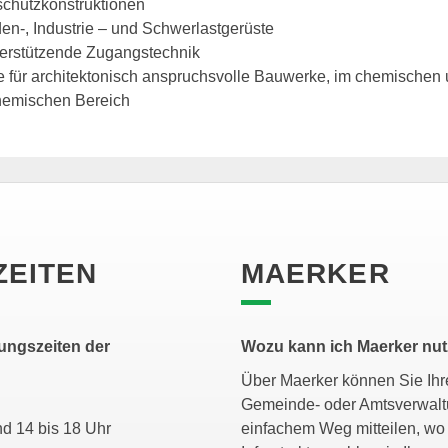
schutzkonstruktionen
en-, Industrie – und Schwerlastgerüste
terstützende Zugangstechnik
e für architektonisch anspruchsvolle Bauwerke, im chemischen
hemischen Bereich
ZEITEN
MAERKER
ungszeiten der
Wozu kann ich Maerker nu
Über Maerker können Sie Ihre
Gemeinde- oder Amtsverwalt
 und 14 bis 18 Uhr
einfachem Weg mitteilen, wo 