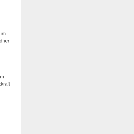
 im
ndner
em
kraft