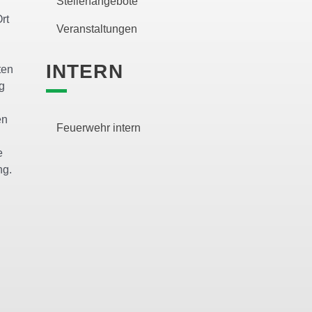
Stellenangebote
rt
Veranstaltungen
INTERN
ten
g
en
Feuerwehr intern
e
ng.