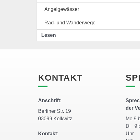
Angelgewässer
Rad- und Wanderwege
Lesen
KONTAKT
SP
Anschrift:
Sprec
der V
Berliner Str. 19
03099 Kolkwitz
Mo 9 
Di 9 b
Kontakt:
Uh