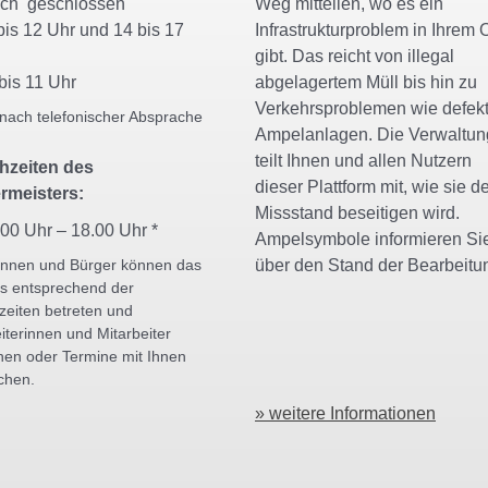
och geschlossen
Weg mitteilen, wo es ein
is 12 Uhr und 14 bis 17
Infrastrukturproblem in Ihrem O
r
gibt. Das reicht von illegal
bis 11 Uhr
abgelagertem Müll bis hin zu
Verkehrsproblemen wie defek
 nach telefonischer Absprache
Ampelanlagen. Die Verwaltun
teilt Ihnen und allen Nutzern
hzeiten des
dieser Plattform mit, wie sie d
rmeisters:
Missstand beseitigen wird.
.00 Uhr – 18.00 Uhr *
Ampelsymbole informieren Si
über den Stand der Bearbeitu
innen und Bürger können das
s entsprechend der
zeiten betreten und
iterinnen und Mitarbeiter
hen oder Termine mit Ihnen
chen.
» weitere Informationen